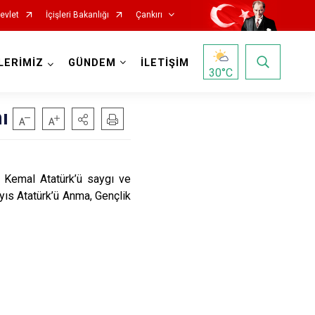
evlet
İçişleri Bakanlığı
Çankırı
LERİMİZ
GÜNDEM
İLETİŞİM
30
°C
ı
Kemal Atatürk’ü saygı ve
yıs Atatürk’ü Anma, Gençlik
Korgun
Kurşunlu
Orta
Şabanözü