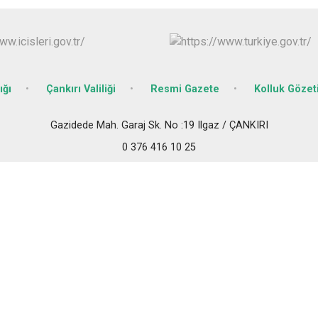
Ilgaz
Kızılırmak
ığı
Çankırı Valiliği
Resmi Gazete
Kolluk Göze
Gazidede Mah. Garaj Sk. No :19 Ilgaz / ÇANKIRI
0 376 416 10 25