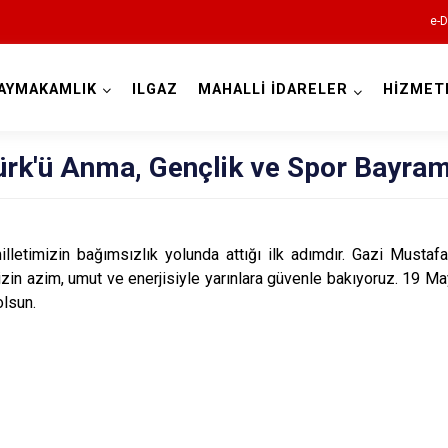
e-D
AYMAKAMLIK
ILGAZ
MAHALLİ İDARELER
HİZMET
Çankırı
ürk'ü Anma, Gençlik ve Spor Bayram
izin bağımsızlık yolunda attığı ilk adımdır. Gazi Mustafa 
izin azim, umut ve enerjisiyle yarınlara güvenle bakıyoruz. 19 Ma
olsun.
Atkaracalar
Bayramören
Çerkeş
Eldivan