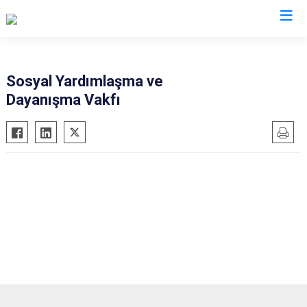
Çankırı
Sosyal Yardımlaşma ve
Dayanışma Vakfı
Atkaracalar
Korgun
Bayramören
Kurşunlu
Çerkeş
Orta
Eldivan
Şabanözü
Ilgaz
Yapraklı
Kızılırmak