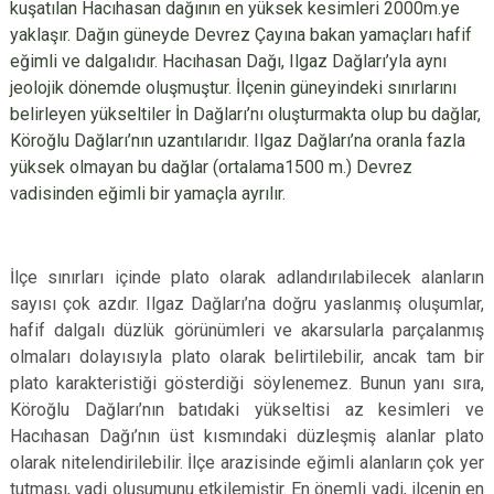
kuşatılan Hacıhasan dağının en yüksek kesimleri 2000m.ye
yaklaşır. Dağın güneyde Devrez Çayına bakan yamaçları hafif
eğimli ve dalgalıdır. Hacıhasan Dağı, Ilgaz Dağları’yla aynı
jeolojik dönemde oluşmuştur. İlçenin güneyindeki sınırlarını
belirleyen yükseltiler İn Dağları’nı oluşturmakta olup bu dağlar,
Köroğlu Dağları’nın uzantılarıdır. Ilgaz Dağları’na oranla fazla
yüksek olmayan bu dağlar (ortalama1500 m.) Devrez
vadisinden eğimli bir yamaçla ayrılır.
İlçe sınırları içinde plato olarak adlandırılabilecek alanların
sayısı çok azdır. Ilgaz Dağları’na doğru yaslanmış oluşumlar,
hafif dalgalı düzlük görünümleri ve akarsularla parçalanmış
olmaları dolayısıyla plato olarak belirtilebilir, ancak tam bir
plato karakteristiği gösterdiği söylenemez. Bunun yanı sıra,
Köroğlu Dağları’nın batıdaki yükseltisi az kesimleri ve
Hacıhasan Dağı’nın üst kısmındaki düzleşmiş alanlar plato
olarak nitelendirilebilir. İlçe arazisinde eğimli alanların çok yer
tutması, vadi oluşumunu etkilemiştir. En önemli vadi, ilçenin en