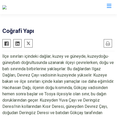
Çankırı
Coğrafi Yapı
Atkaracalar
Korgun
Bayramören
Kurşunlu
İlçe sınırları içindeki dağlar; kuzey ve güneyde, kuzeydoğu-
Çerkeş
Orta
güneybatı doğrultusunda uzanarak ilçeyi çevrelerken, doğu ve
Eldivan
Şabanözü
batı sınırında birbirlerine yaklaşırlar. Bu dağlardan Ilgaz
Ilgaz
Yapraklı
Dağları, Devrez Çayı vadisinin kuzeyinde yükselir. Kuzeye
bakan ve ilçe sınırları içinde kalan yamaçlar ise daha eğimlidir.
Kızılırmak
Hacıhasan Dağı, ilçenin doğu kısmında, Gökçay vadisinden
hemen sonra başlar ve Tosya ilçesiyle olan sınır, bu dağın
doruklarından geçer. Kuzeyden Yuva Çayı ve Deringöz
Deresi’nin kollarından Kısır Deresi, güneyden Devrez Çayı,
doğudan Deringöz Deresi ve batıdan Gökçay tarafından