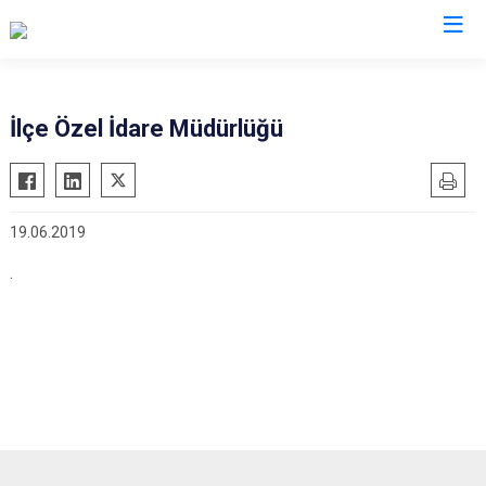
Çankırı
İlçe Özel İdare Müdürlüğü
Atkaracalar
Korgun
Bayramören
Kurşunlu
19.06.2019
Çerkeş
Orta
Eldivan
Şabanözü
.
Ilgaz
Yapraklı
Kızılırmak