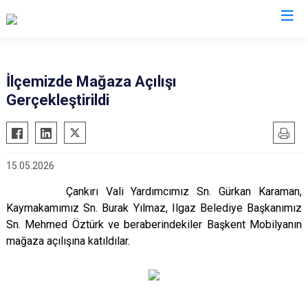
Çankırı
İlçemizde Mağaza Açılışı
Gerçekleştirildi
Atkaracalar
Korgun
Bayramören
Kurşunlu
Çerkeş
Orta
15.05.2026
Eldivan
Şabanözü
Çankırı Vali Yardımcımız Sn. Gürkan Karaman,
Ilgaz
Yapraklı
Kaymakamımız Sn. Burak Yılmaz, Ilgaz Belediye Başkanımız
Kızılırmak
Sn. Mehmed Öztürk ve beraberindekiler Başkent Mobilyanın
mağaza açılışına katıldılar.