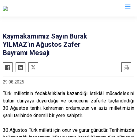
Çankırı
Kaymakamımız Sayın Burak
YILMAZ’ın Ağustos Zafer
Atkaracalar
Korgun
Bayramı Mesajı
Bayramören
Kurşunlu
Çerkeş
Orta
Eldivan
Şabanözü
29.08.2025
Ilgaz
Yapraklı
Türk milletinin fedakârlıklarla kazandığı istiklâl mücadelesini
Kızılırmak
bütün dünyaya duyurduğu ve sonucunu zaferle taçlandırdığı
30 Ağustos tarihi, kahraman ordumuzun ve aziz milletimizin
şanlı tarihinde önemli bir yere sahiptir.
30 Ağustos Türk milleti için onur ve gurur günüdür. Tarihimizde