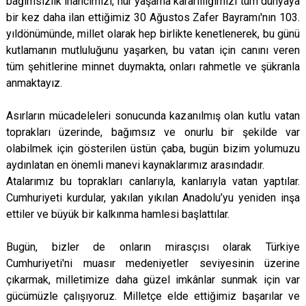
bağımsızlık inancımızı, hür yaşama kararlılığımızı tüm dünyaya
bir kez daha ilan ettiğimiz 30 Ağustos Zafer Bayramı'nın 103.
yıldönümünde, millet olarak hep birlikte kenetlenerek, bu günü
kutlamanın mutluluğunu yaşarken, bu vatan için canını veren
tüm şehitlerine minnet duymakta, onları rahmetle ve şükranla
anmaktayız.
Asırların mücadeleleri sonucunda kazanılmış olan kutlu vatan
toprakları üzerinde, bağımsız ve onurlu bir şekilde var
olabilmek için gösterilen üstün çaba, bugün bizim yolumuzu
aydınlatan en önemli manevi kaynaklarımız arasındadır.
Atalarımız bu toprakları canlarıyla, kanlarıyla vatan yaptılar.
Cumhuriyeti kurdular, yakılan yıkılan Anadolu’yu yeniden inşa
ettiler ve büyük bir kalkınma hamlesi başlattılar.
Bugün, bizler de onların mirasçısı olarak Türkiye
Cumhuriyeti'ni muasır medeniyetler seviyesinin üzerine
çıkarmak, milletimize daha güzel imkânlar sunmak için var
gücümüzle çalışıyoruz. Milletçe elde ettiğimiz başarılar ve